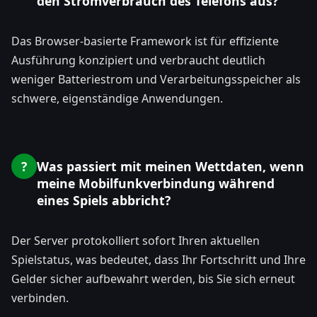
den Stromverbrauch des Telefons aus?
Das Browser-basierte Framework ist für effiziente
Ausführung konzipiert und verbraucht deutlich
weniger Batteriestrom und Verarbeitungsspeicher als
schwere, eigenständige Anwendungen.
Was passiert mit meinen Wettdaten, wenn
?
meine Mobilfunkverbindung während
eines Spiels abbricht?
Der Server protokolliert sofort Ihren aktuellen
Spielstatus, was bedeutet, dass Ihr Fortschritt und Ihre
Gelder sicher aufbewahrt werden, bis Sie sich erneut
verbinden.