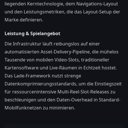
liegenden Kerntechnologie, dem Navigations-Layout
und den Leistungsmetriken, die das Layout-Setup der
Marke definieren.
Leistung & Spielangebot
Die Infrastruktur läuft reibungslos auf einer
automatisierten Asset-Delivery-Pipeline, die mühelos
Tausende von mobilen Video-Slots, traditioneller
Kartensoftware und Live-Räumen in Echtzeit hostet.
Das Lade-Framework nutzt strenge
Datenkomprimierungsstandards, um die Einstiegszeit
für ressourcenintensive Multi-Reel-Slot-Releases zu
beschleunigen und den Daten-Overhead in Standard-
Mobilfunknetzen zu minimieren.