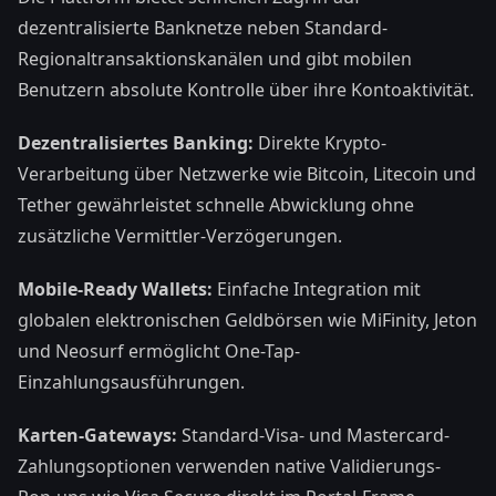
dezentralisierte Banknetze neben Standard-
Regionaltransaktionskanälen und gibt mobilen
Benutzern absolute Kontrolle über ihre Kontoaktivität.
Dezentralisiertes Banking:
Direkte Krypto-
Verarbeitung über Netzwerke wie Bitcoin, Litecoin und
Tether gewährleistet schnelle Abwicklung ohne
zusätzliche Vermittler-Verzögerungen.
Mobile-Ready Wallets:
Einfache Integration mit
globalen elektronischen Geldbörsen wie MiFinity, Jeton
und Neosurf ermöglicht One-Tap-
Einzahlungsausführungen.
Karten-Gateways:
Standard-Visa- und Mastercard-
Zahlungsoptionen verwenden native Validierungs-