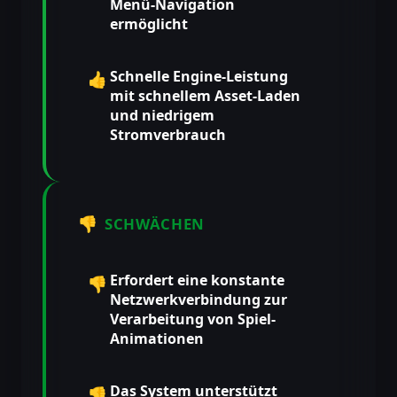
Menü-Navigation
ermöglicht
Schnelle Engine-Leistung
👍
mit schnellem Asset-Laden
und niedrigem
Stromverbrauch
👎
SCHWÄCHEN
Erfordert eine konstante
👎
Netzwerkverbindung zur
Verarbeitung von Spiel-
Animationen
Das System unterstützt
👎