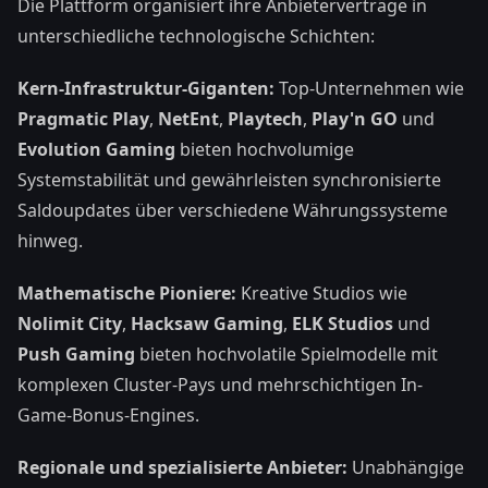
Die Plattform organisiert ihre Anbieterverträge in
unterschiedliche technologische Schichten:
Kern-Infrastruktur-Giganten:
Top-Unternehmen wie
Pragmatic Play
,
NetEnt
,
Playtech
,
Play'n GO
und
Evolution Gaming
bieten hochvolumige
Systemstabilität und gewährleisten synchronisierte
Saldoupdates über verschiedene Währungssysteme
hinweg.
Mathematische Pioniere:
Kreative Studios wie
Nolimit City
,
Hacksaw Gaming
,
ELK Studios
und
Push Gaming
bieten hochvolatile Spielmodelle mit
komplexen Cluster-Pays und mehrschichtigen In-
Game-Bonus-Engines.
Regionale und spezialisierte Anbieter:
Unabhängige