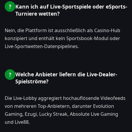
Kann ich auf Live-Sportspiele oder eSports-
?
Turniere wetten?
Nein, die Plattform ist ausschließlich als Casino-Hub
konzipiert und enthält kein Sportsbook-Modul oder
Live-Sportwetten-Datenpipelines.
Welche Anbieter liefern die Live-Dealer-
?
Spielströme?
Die Live-Lobby aggregiert hochauflösende Videofeeds
von mehreren Top-Anbietern, darunter Evolution
Gaming, Ezugi, Lucky Streak, Absolute Live Gaming
und Live88.