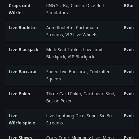
Craps und
RNG Sic Bo, Classic Dice Roll
BGami
Würfel
Simulators
Live-Roulette
Auto-Roulette, Portomaso
Evolut
Streams, VIP Live Wheels
Live-Blackjack
Multi-Seat Tables, Low-Limit
Evolut
Blackjack, VIP Blackjack
Live-Baccarat
Speed Live Baccarat, Controlled
Evolut
Squeeze
Live-Poker
Three Card Poker, Caribbean Stud,
Evolut
Bet on Poker
Live-
Live Lightning Dice, Super Sic Bo
Evolut
Würfelspiele
Streams
Live-Shows
Crazy Time, Monopoly Live, Mega
Evolut