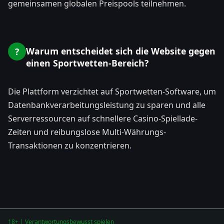
gemeinsamen globalen Preispools teilnehmen.
Warum entscheidet sich die Website gegen
?
einen Sportwetten-Bereich?
Die Plattform verzichtet auf Sportwetten-Software, um
Datenbankverarbeitungsleistung zu sparen und alle
Serverressourcen auf schnellere Casino-Spiellade-
Zeiten und reibungslose Multi-Währungs-
Transaktionen zu konzentrieren.
18+ | Verantwortungsbewusst spielen