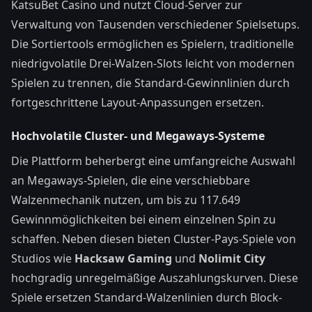
KatsuBet Casino und nutzt Cloud-Server zur
Verwaltung von Tausenden verschiedener Spielsetups.
Die Sortiertools ermöglichen es Spielern, traditionelle
niedrigvolatile Drei-Walzen-Slots leicht von modernen
Spielen zu trennen, die Standard-Gewinnlinien durch
fortgeschrittene Layout-Anpassungen ersetzen.
Hochvolatile Cluster- und Megaways-Systeme
Die Plattform beherbergt eine umfangreiche Auswahl
an Megaways-Spielen, die eine verschiebbare
Walzenmechanik nutzen, um bis zu 117.649
Gewinnmöglichkeiten bei einem einzelnen Spin zu
schaffen. Neben diesen bieten Cluster-Pays-Spiele von
Studios wie
Hacksaw Gaming
und
Nolimit City
hochgradig unregelmäßige Auszahlungskurven. Diese
Spiele ersetzen Standard-Walzenlinien durch Block-