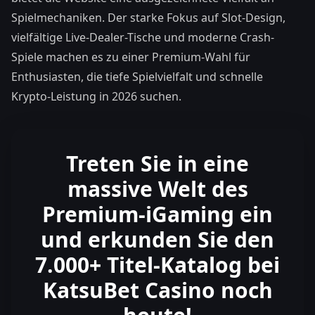
Spielmechaniken. Der starke Fokus auf Slot-Design,
vielfältige Live-Dealer-Tische und moderne Crash-
Spiele machen es zu einer Premium-Wahl für
Enthusiasten, die tiefe Spielvielfalt und schnelle
Krypto-Leistung in 2026 suchen.
Treten Sie in eine
massive Welt des
Premium-iGaming ein
und erkunden Sie den
7.000+ Titel-Katalog bei
KatsuBet Casino noch