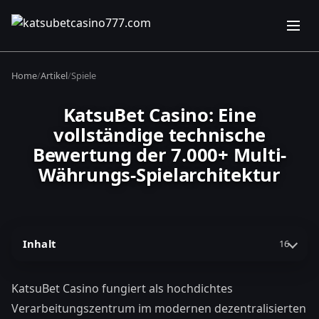
Home
/
Artikel
/
Spiele
KatsuBet Casino: Eine
vollständige technische
Bewertung der 7.000+ Multi-
Währungs-Spielarchitektur
Inhalt
16
KatsuBet Casino fungiert als hochdichtes
Verarbeitungszentrum im modernen dezentralisierten