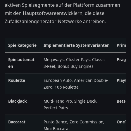
aktiven Spielsegmente auf der Plattform zusammen
mit den Hauptsoftwareentwicklern, die diese
Zufallszahlengenerator-Netzwerke antreiben.
Spielkategorie
Implementierte Systemvarianten
Primär
Spielautomat
Megaways, Cluster Pays, Classic
Pragma
en
3-Reel, Bonus Buy Engines
Roulette
European Auto, American Double-
Playte
Zero, 10p Roulette
Blackjack
Multi-Hand Pro, Single Deck,
Betsof
Perfect Pairs
Baccarat
Punto Banco, Zero Commission,
OneTo
Mini Baccarat