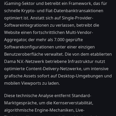
iGaming-Sektor und betreibt ein Framework, das für
schnelle Krypto- und Fiat-Datenbanktransaktionen
optimiert ist. Anstatt sich auf Single-Provider-
Softwareintegrationen zu verlassen, betreibt die
Website einen fortschrittlichen Multi-Vendor-
Aggregator, der mehr als 7.000 geprüfte
Softwarekonfigurationen unter einer einzigen
Benutzeroberfläche verwaltet. Die von dem etablierten
Dama N.V.-Netzwerk betriebene Infrastruktur nutzt
optimierte Content-Delivery-Netzwerke, um intensive
grafische Assets sofort auf Desktop-Umgebungen und
mobilen Viewports zu laden.
Diese technische Analyse entfernt Standard-
Marktgespräche, um die Kernserverstabilität,
algorithmische Engine-Mechaniken, Live-