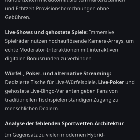
und Echtzeit-Provisionsberechnungen ohne
Gebühren.
Live-Shows und gehostete Spiele:
Immersive
Spielräder nutzen hochauflösende Kamera-Arrays, um
echte Moderator-Interaktionen mit interaktiven
digitalen Bonusrunden zu verbinden.
Würfel-, Poker- und alternative Streaming:
Dedizierte Tische für Live-Würfelspiele,
Live-Poker
und
gehostete Live-Bingo-Varianten geben Fans von
traditionellen Tischspielen ständigen Zugang zu
menschlichen Dealern.
Analyse der fehlenden Sportwetten-Architektur
Im Gegensatz zu vielen modernen Hybrid-